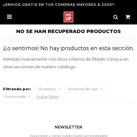
¡¡ENVIOS GRATIS EN TUS COMPRAS MAYORES A 2500!!

NO SE HAN RECUPERADO PRODUCTOS
¡Lo sentimos! No hay productos en esta sección.
Inténtalo nuevamente con otros criterios de filtrado o busca en
otras secciones de nuestro catálogo.
Filtrando por:
Accesorios
Accesorios de viaje
Quitar filtros
Emmanuelle
NEWSLETTER
¡Suscribite y recibí todas nuestras novedades!