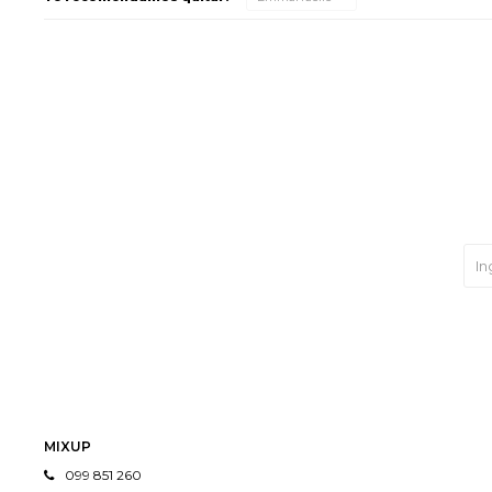
MIXUP
099 851 260