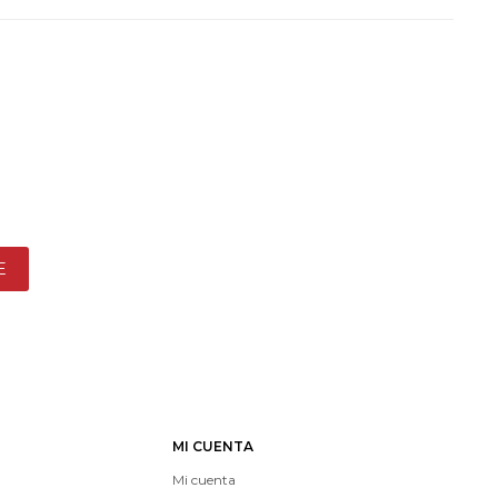
E
MI CUENTA
Mi cuenta