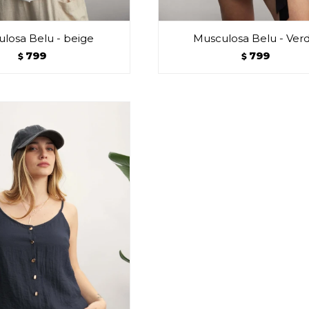
losa Belu - beige
Musculosa Belu - Ver
799
799
$
$