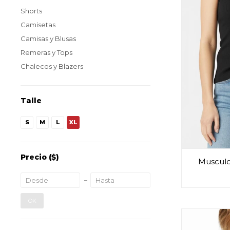
Shorts
Camisetas
Camisas y Blusas
Remeras y Tops
Chalecos y Blazers
Talle
S
M
L
XL
Precio
($)
Musculo
OK