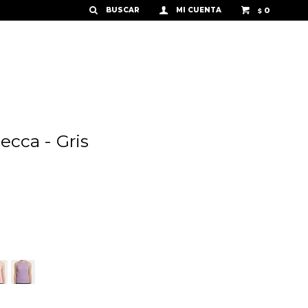
0
$
cca - Gris