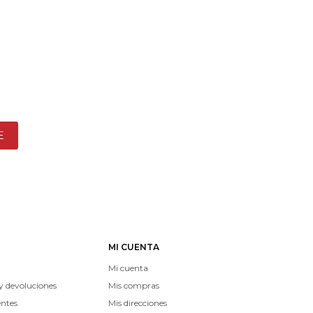
E
MI CUENTA
Mi cuenta
y devoluciones
Mis compras
entes
Mis direcciones