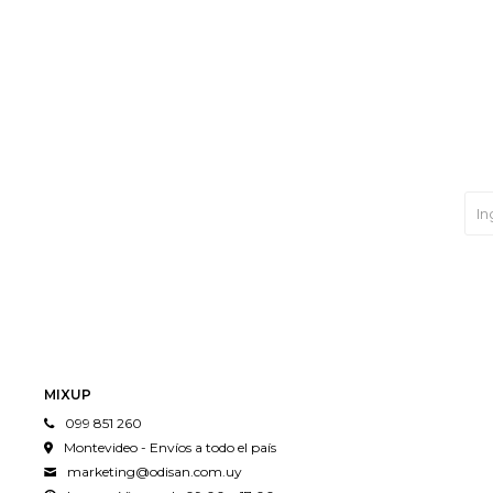
MIXUP
099 851 260
Montevideo - Envíos a todo el país
marketing@odisan.com.uy