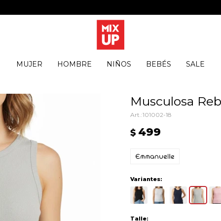
MUJER
HOMBRE
NIÑOS
BEBÉS
SALE
Musculosa Rebe
101002-18
499
$
Variantes:
Talle: