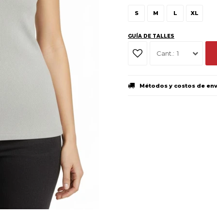
S
M
L
XL
GUÍA DE TALLES
1
Métodos y costos de en