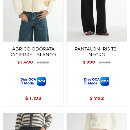
ABRIGO ODORATA
PANTALÓN IRIS T2 -
C/CIERRE - BLANCO
NEGRO
1.490
990
$
2.290
$
1.490
$
$
1.192
792
$
$