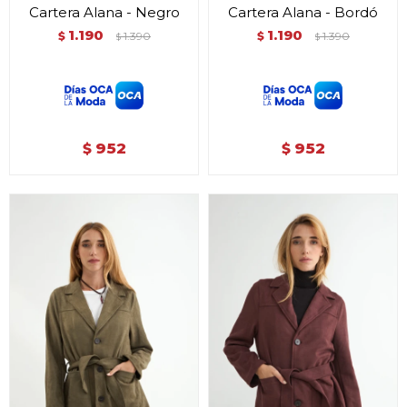
Cartera Alana - Negro
Cartera Alana - Bordó
1.190
1.190
$
1.390
$
1.390
$
$
952
952
$
$