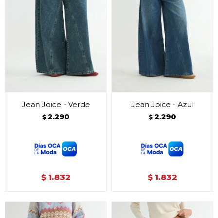
Jean Joice - Verde
Jean Joice - Azul
2.290
2.290
$
$
1.832
1.832
$
$