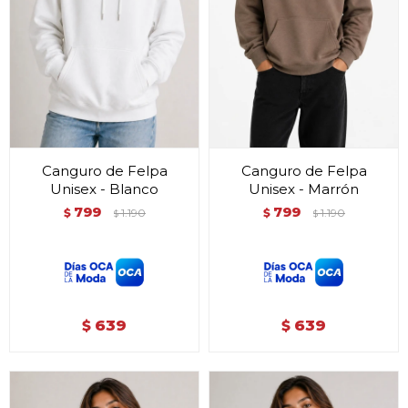
Canguro de Felpa
Canguro de Felpa
Unisex - Blanco
Unisex - Marrón
799
799
$
1.190
$
1.190
$
$
639
639
$
$