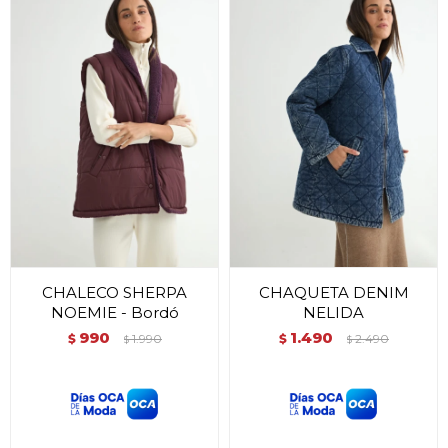
CHALECO SHERPA
CHAQUETA DENIM
NOEMIE - Bordó
NELIDA
990
1.490
$
1.990
$
2.490
$
$