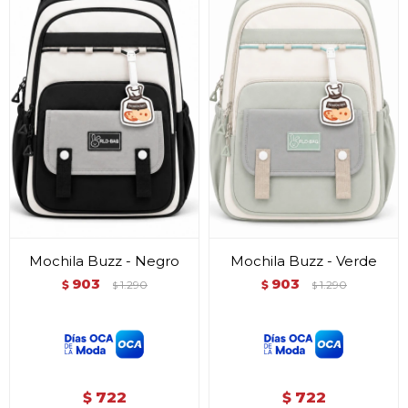
Mochila Buzz - Negro
Mochila Buzz - Verde
903
903
$
1.290
$
1.290
$
$
722
722
$
$