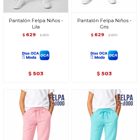
Pantalón Felpa Niños -
Pantalón Felpa Niños -
Lila
Gris
629
629
$
699
$
699
$
$
503
503
$
$