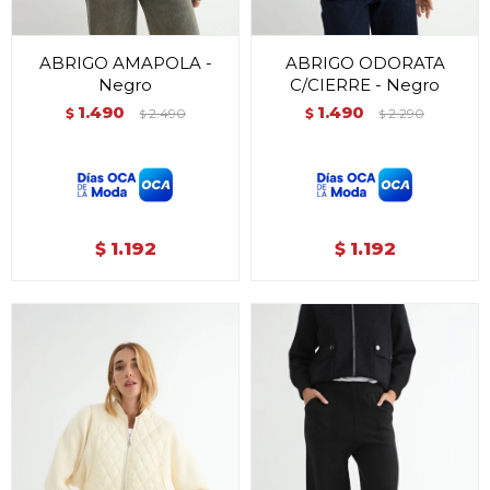
ABRIGO AMAPOLA -
ABRIGO ODORATA
Negro
C/CIERRE - Negro
1.490
1.490
$
2.490
$
2.290
$
$
1.192
1.192
$
$