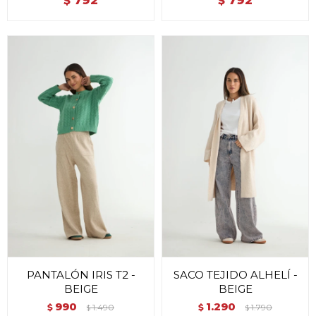
792
792
$
$
PANTALÓN IRIS T2 -
SACO TEJIDO ALHELÍ -
BEIGE
BEIGE
990
1.290
$
1.490
$
1.790
$
$