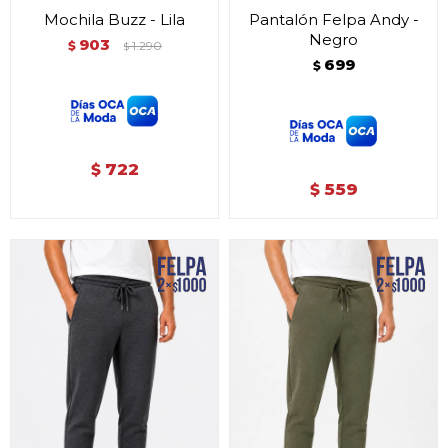
Mochila Buzz - Lila
Pantalón Felpa Andy -
Negro
903
$
1.290
$
699
$
722
$
559
$