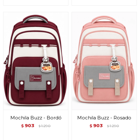
Mochila Buzz - Bordó
Mochila Buzz - Rosado
903
903
$
1.290
$
1.290
$
$