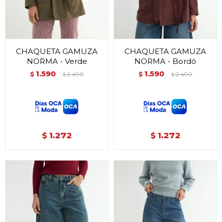
CHAQUETA GAMUZA
CHAQUETA GAMUZA
NORMA - Verde
NORMA - Bordó
1.590
1.590
$
2.490
$
2.490
$
$
1.272
1.272
$
$