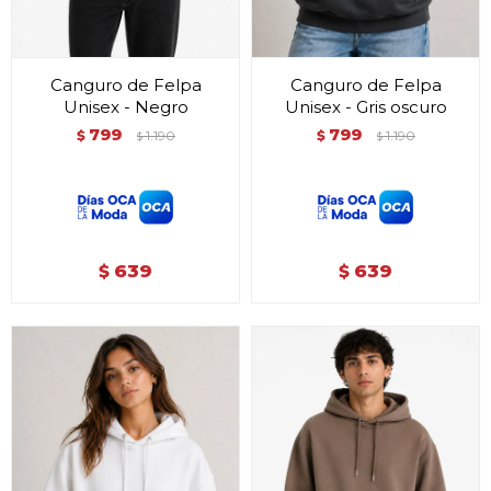
Canguro de Felpa
Canguro de Felpa
Unisex - Negro
Unisex - Gris oscuro
799
799
$
1.190
$
1.190
$
$
639
639
$
$