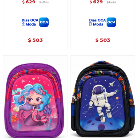
629
629
$
899
$
899
$
$
503
503
$
$