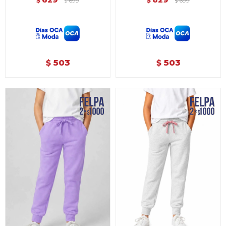
$
699
$
699
$
$
503
503
$
$