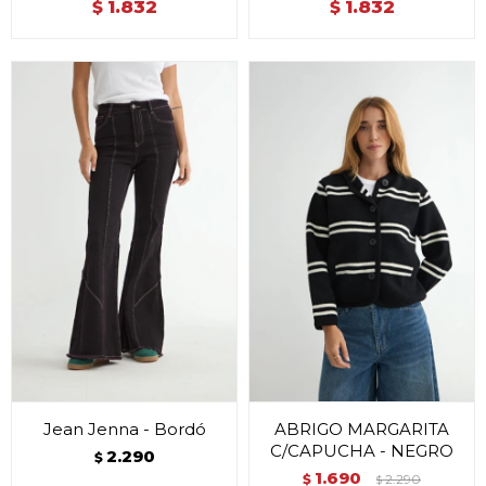
1.832
1.832
$
$
Jean Jenna - Bordó
ABRIGO MARGARITA
C/CAPUCHA - NEGRO
2.290
$
1.690
$
2.290
$