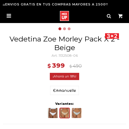
¡¡ENVIOS GRATIS EN TUS COMPRAS MAYORES A 2500!!

Vedetina Zoe Morley Pack X 2 -
Beige
1132508-06
399
$
490
$
18
Variantes: