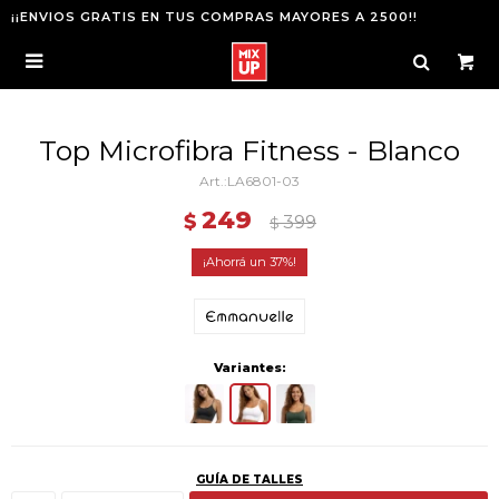
¡¡ENVIOS GRATIS EN TUS COMPRAS MAYORES A 2500!!

Top Microfibra Fitness - Blanco
LA6801-03
249
$
399
$
37
Variantes:
GUÍA DE TALLES