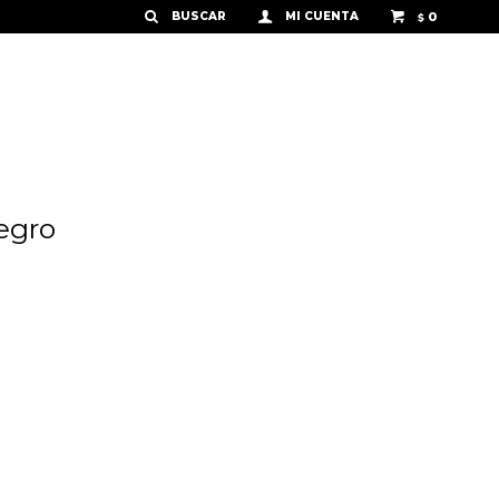
0
$
egro