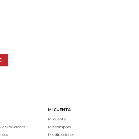
E
MI CUENTA
Mi cuenta
y devoluciones
Mis compras
entes
Mis direcciones