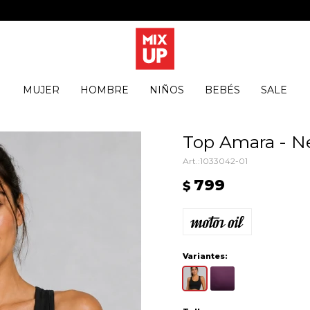
MUJER
HOMBRE
NIÑOS
BEBÉS
SALE
Top Amara - N
1033042-01
799
$
Variantes: