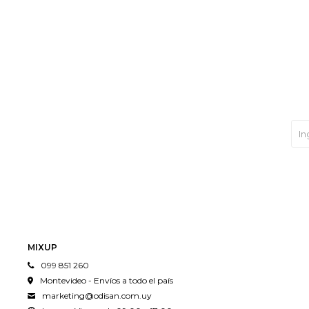
MIXUP
099 851 260
Montevideo - Envíos a todo el país
marketing@odisan.com.uy