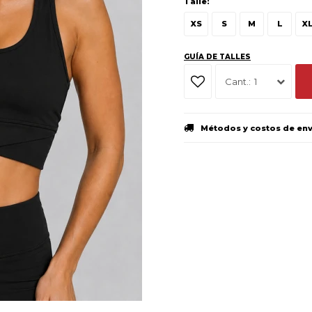
Talle:
XS
S
M
L
X
GUÍA DE TALLES
1
Métodos y costos de en