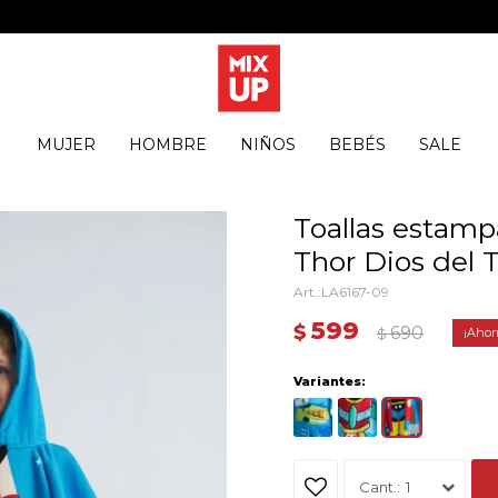
MUJER
HOMBRE
NIÑOS
BEBÉS
SALE
Toallas estamp
Thor Dios del 
LA6167-09
599
$
690
$
Variantes:
1