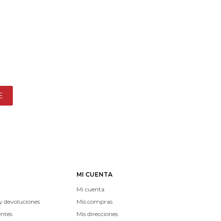
E
MI CUENTA
Mi cuenta
y devoluciones
Mis compras
entes
Mis direcciones