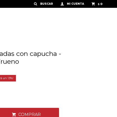
0
$
adas con capucha -
Trueno
13
COMPRAR