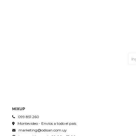
MIXUP
099 851 260
Montevideo - Envíos a todo el país
marketing@odisan.com.uy