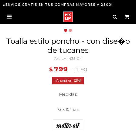
¡¡ENVIOS GRATIS EN TUS COMPRAS MAYORES A 2500!!

Toalla estilo poncho - con dise�o
de tucanes
LA4435-04
799
$
1.190
$
32
Medidas:
73 x 104 cm