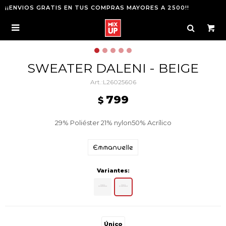
¡¡ENVIOS GRATIS EN TUS COMPRAS MAYORES A 2500!!

SWEATER DALENI - BEIGE
L26025606
799
$
29% Poliéster 21% nylon50% Acrílico
Variantes:
Único