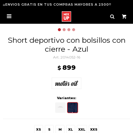
¡¡ENVIOS GRATIS EN TUS COMPRAS MAYORES A 2500!!

Short deportivo con bolsillos con
cierre - Azul
2014052-16
899
$
Variantes:
XS
S
M
XL
XXL
XXS