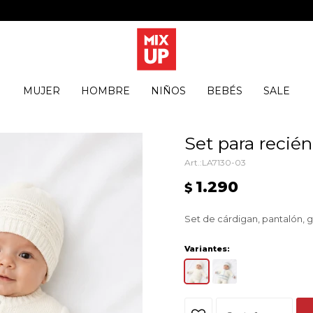
MUJER
HOMBRE
NIÑOS
BEBÉS
SALE
Set para recié
LA7130-03
1.290
$
Set de cárdigan, pantalón, g
Variantes: