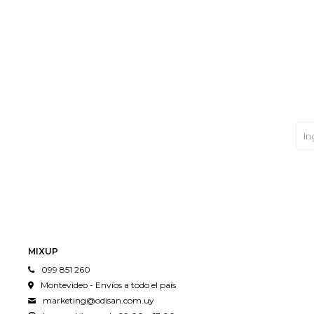
MIXUP
099 851 260
Montevideo - Envíos a todo el país
marketing@odisan.com.uy