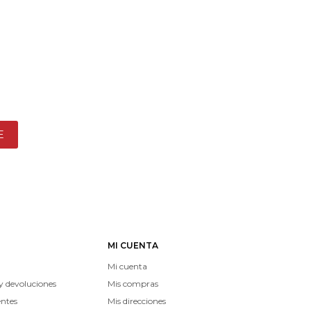
E
MI CUENTA
Mi cuenta
y devoluciones
Mis compras
entes
Mis direcciones