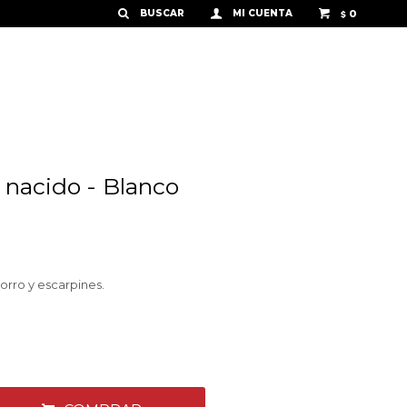
0
$
n nacido - Blanco
orro y escarpines.