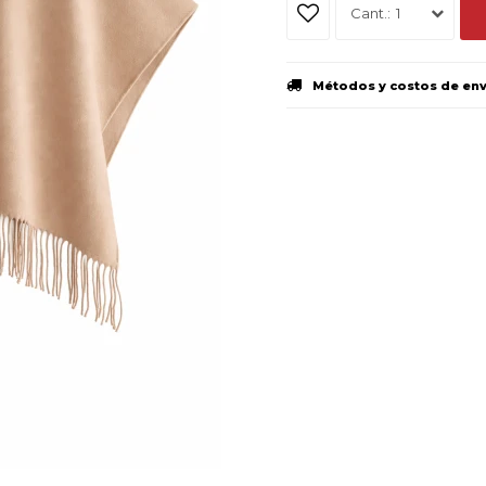
1
Métodos y costos de en