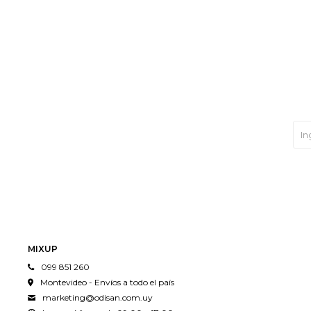
MIXUP
099 851 260
Montevideo - Envíos a todo el país
marketing@odisan.com.uy