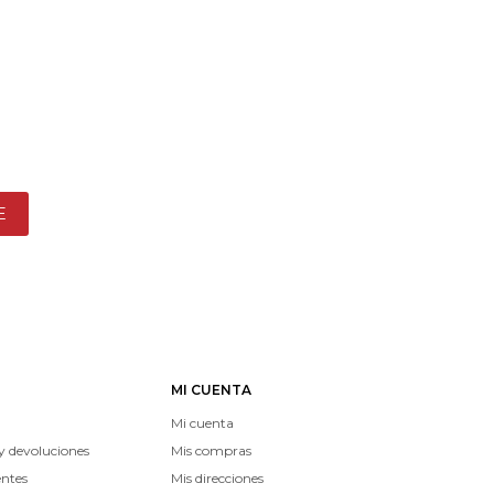
E
MI CUENTA
Mi cuenta
y devoluciones
Mis compras
entes
Mis direcciones