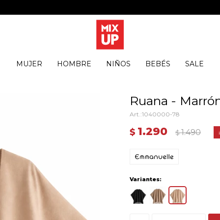
MUJER
HOMBRE
NIÑOS
BEBÉS
SALE
Ruana - Marró
1040000-78
1.290
$
1.490
$
Variantes: