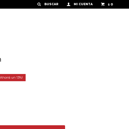
0
$
n
13