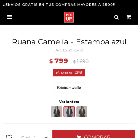
¡¡ENVIOS GRATIS EN TUS COMPRAS MAYORES A 2500!!

Ruana Camelia - Estampa azul
L260123-12
799
$
1.690
$
52
Variantes:
COMPRAR
1