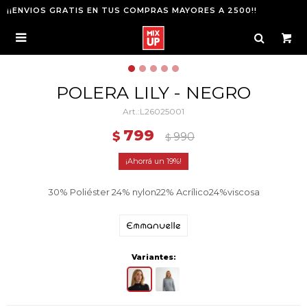
¡¡ENVIOS GRATIS EN TUS COMPRAS MAYORES A 2500!!

POLERA LILY - NEGRO
L26025001
799
$
990
$
19
30% Poliéster 24% nylon22% Acrílico24%viscosa
Variantes: