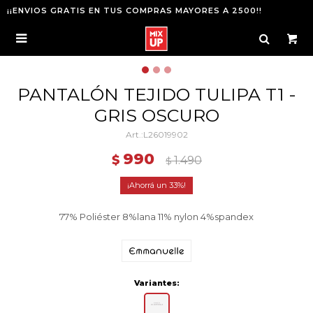
¡¡ENVIOS GRATIS EN TUS COMPRAS MAYORES A 2500!!

PANTALÓN TEJIDO TULIPA T1 -
GRIS OSCURO
L26019902
990
$
1.490
$
33
77% Poliéster 8%lana 11% nylon 4%spandex
Variantes: