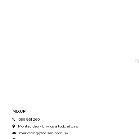
MIXUP
099 851 260
Montevideo - Envíos a todo el país
marketing@odisan.com.uy