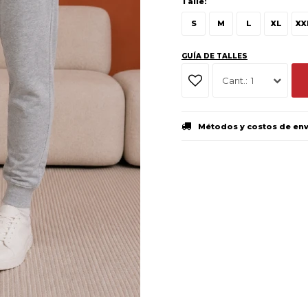
Talle:
S
M
L
XL
XX
GUÍA DE TALLES
1
Métodos y costos de en