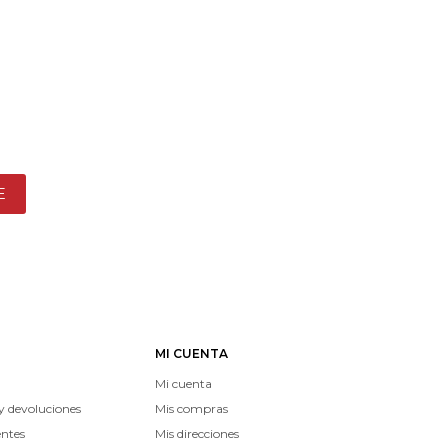
E
MI CUENTA
Mi cuenta
y devoluciones
Mis compras
entes
Mis direcciones