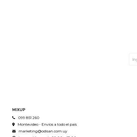
MIXUP
099 851 260
Montevideo - Envíos a todo el país
marketing@odisan.com.uy