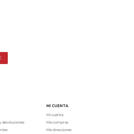
E
MI CUENTA
Mi cuenta
y devoluciones
Mis compras
entes
Mis direcciones