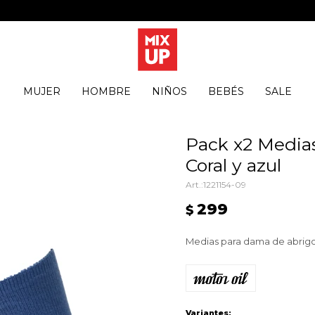
MUJER
HOMBRE
NIÑOS
BEBÉS
SALE
Pack x2 Medias 
Coral y azul
1221154-09
299
$
Medias para dama de abrigo
Variantes: