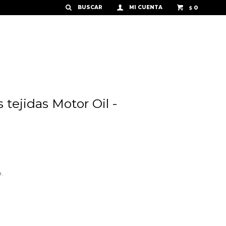
0
$
tejidas Motor Oil -
.