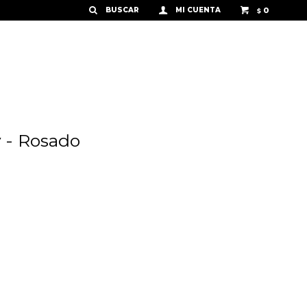
0
$
 - Rosado