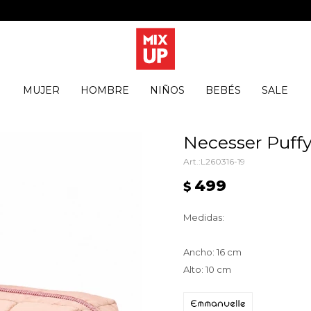
MUJER
HOMBRE
NIÑOS
BEBÉS
SALE
Necesser Puffy
L260316-19
499
$
Medidas:
Ancho: 16 cm
Alto: 10 cm