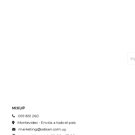
MIXUP
099 851 260
Montevideo - Envíos a todo el país
marketing@odisan.com.uy