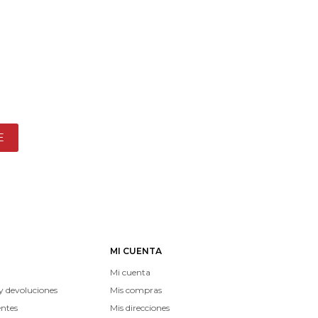
E
MI CUENTA
Mi cuenta
y devoluciones
Mis compras
entes
Mis direcciones