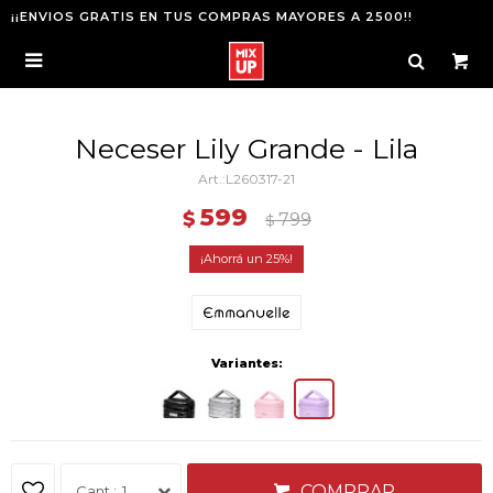
¡¡ENVIOS GRATIS EN TUS COMPRAS MAYORES A 2500!!

Neceser Lily Grande - Lila
L260317-21
599
$
799
$
25
Variantes:
COMPRAR
1