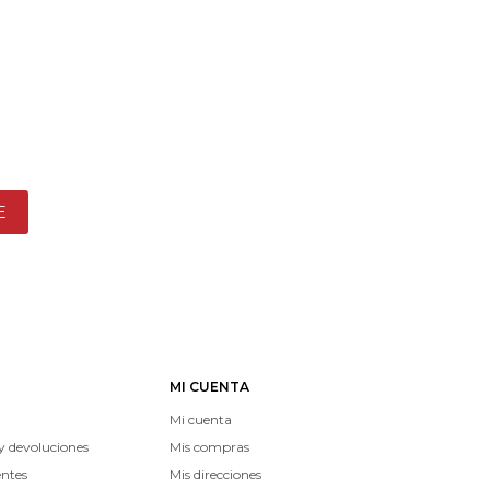
E
MI CUENTA
Mi cuenta
y devoluciones
Mis compras
entes
Mis direcciones