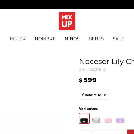
MUJER
HOMBRE
NIÑOS
BEBÉS
SALE
Neceser Lily C
L260318-01
599
$
Variantes: