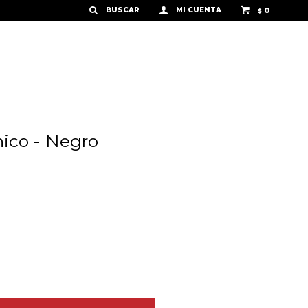
0
$
hico - Negro