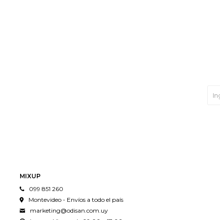
MIXUP
099 851 260
Montevideo - Envíos a todo el país
marketing@odisan.com.uy