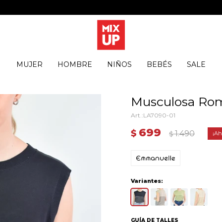
MUJER
HOMBRE
NIÑOS
BEBÉS
SALE
Musculosa Rom
LA7090-01
699
$
1.490
$
Variantes:
GUÍA DE TALLES