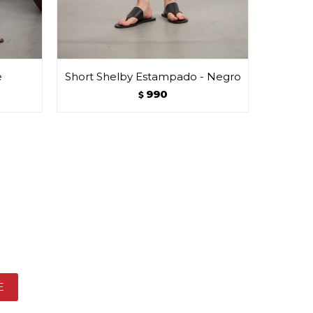
e
Short Shelby Estampado - Negro
S
990
$
E