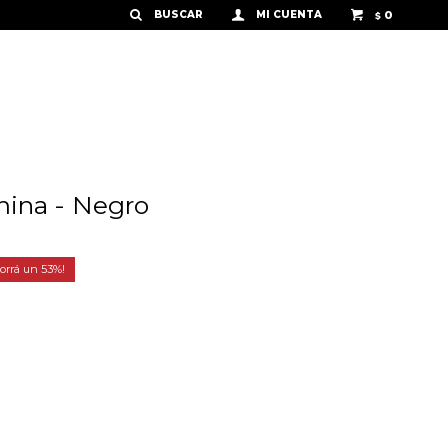
0
$
ina - Negro
53