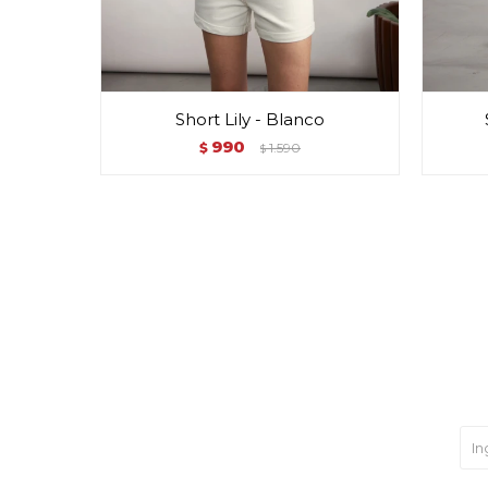
Short Lily - Blanco
990
$
1.590
$