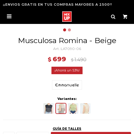
¡¡ENVIOS GRATIS EN TUS COMPRAS MAYORES A 2500!!

Musculosa Romina - Beige
LA7090-06
699
$
1.490
$
53
Variantes:
GUÍA DE TALLES