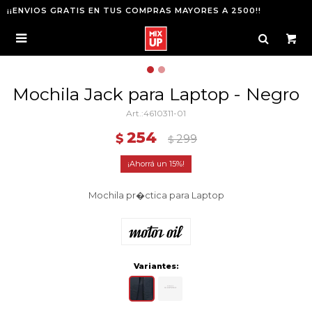
¡¡ENVIOS GRATIS EN TUS COMPRAS MAYORES A 2500!!

Mochila Jack para Laptop - Negro
4610311-01
254
$
299
$
15
Mochila pr�ctica para Laptop
Variantes: