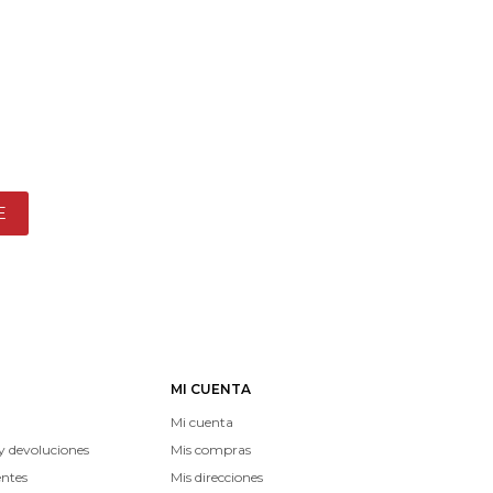
E
MI CUENTA
Mi cuenta
y devoluciones
Mis compras
entes
Mis direcciones