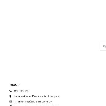
MIXUP
099 851 260
Montevideo - Envíos a todo el país
marketing@odisan.com.uy