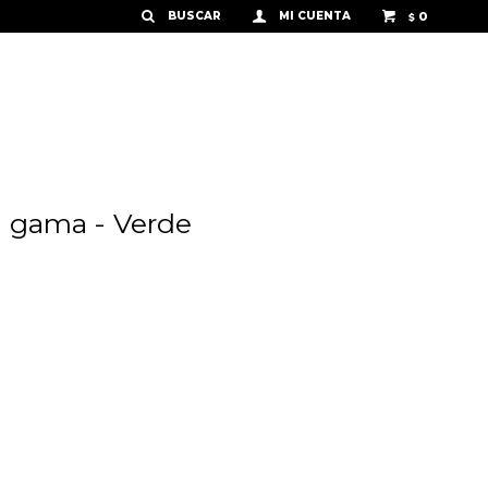
0
$
a gama - Verde