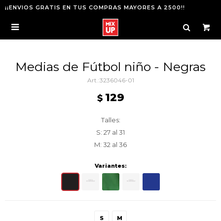
¡¡ENVIOS GRATIS EN TUS COMPRAS MAYORES A 2500!!

Medias de Fútbol niño - Negras
3236046-01
129
$
Talles:
S: 27 al 31
M: 32 al 36
Variantes:
S
M