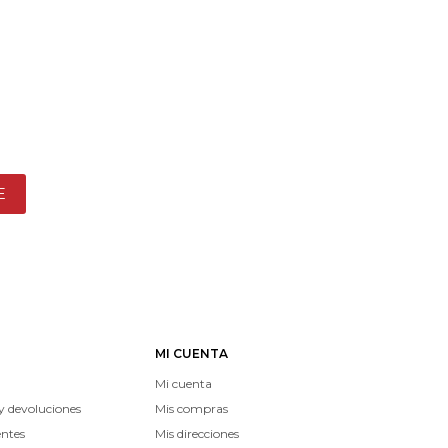
E
MI CUENTA
Mi cuenta
y devoluciones
Mis compras
entes
Mis direcciones