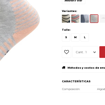
Variantes:
Talle:
S
M
L
1
Métodos y costos de en
CARACTERÍSTICAS
Composición
Algo