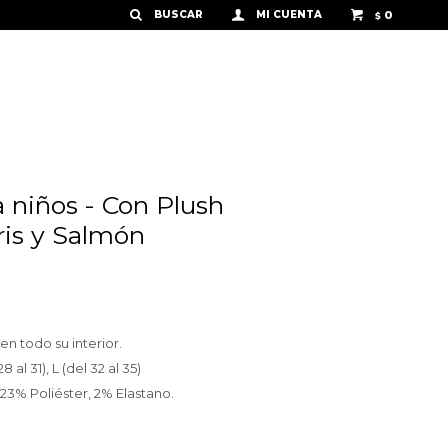
0
$
a niños - Con Plush
Gris y Salmón
en todo su interior.
28 al 31), L (del 32 al 35)
3% Poliéster, 2% Elastano.