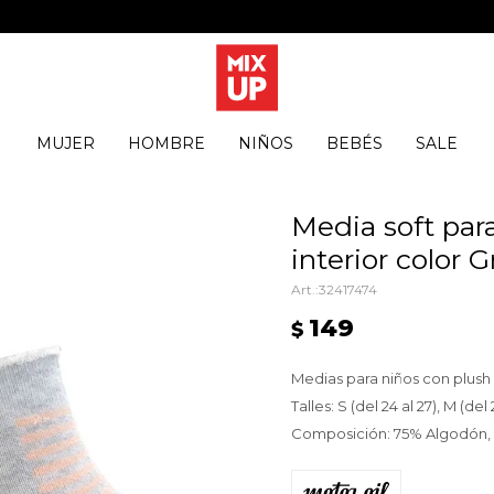
MUJER
HOMBRE
NIÑOS
BEBÉS
SALE
Media soft par
interior color 
32417474
149
$
Medias para niños con plush 
Talles: S (del 24 al 27), M (del 
Composición: 75% Algodón, 2