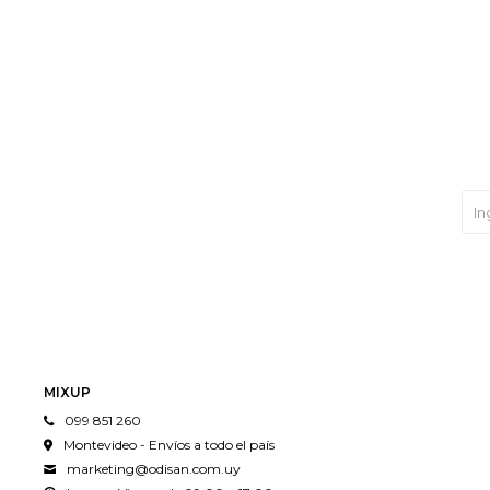
MIXUP
099 851 260
Montevideo - Envíos a todo el país
marketing@odisan.com.uy