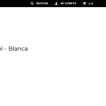
0
$
l - Blanca