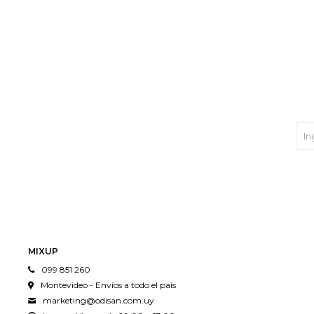
MIXUP
099 851 260
Montevideo - Envíos a todo el país
marketing@odisan.com.uy