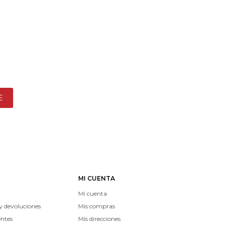
E
MI CUENTA
Mi cuenta
y devoluciones
Mis compras
entes
Mis direcciones