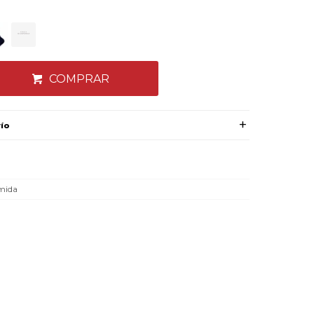
COMPRAR
vío
mida