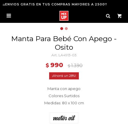
¡¡ENVIOS GRATIS EN TUS COMPRAS MAYORES A 2500!!

Manta Para Bebé Con Apego -
Osito
LA4913-03
990
$
1.390
$
28
Manta con apego
Colores Surtidos
Medidas: 80 x 100 cm