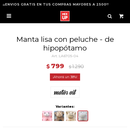
¡¡ENVIOS GRATIS EN TUS COMPRAS MAYORES A 2500!!

Manta lisa con peluche - de
hipopótamo
LA6705-04
799
$
1.290
$
38
Variantes: