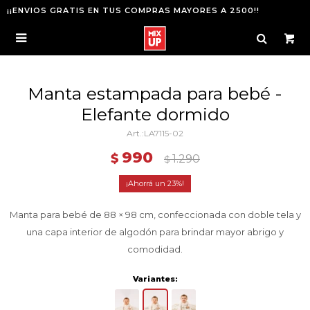
¡¡ENVIOS GRATIS EN TUS COMPRAS MAYORES A 2500!!

Manta estampada para bebé -
Elefante dormido
LA7115-02
990
$
1.290
$
23
Manta para bebé de 88 × 98 cm, confeccionada con doble tela y
una capa interior de algodón para brindar mayor abrigo y
comodidad.
Variantes: