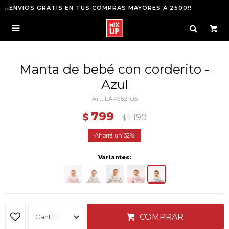
¡¡ENVIOS GRATIS EN TUS COMPRAS MAYORES A 2500!!

Manta de bebé con corderito -
Azul
LA4952-05
799
$
1.190
$
32
Variantes:
COMPRAR
1