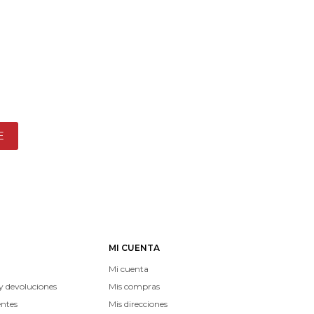
E
MI CUENTA
Mi cuenta
y devoluciones
Mis compras
entes
Mis direcciones