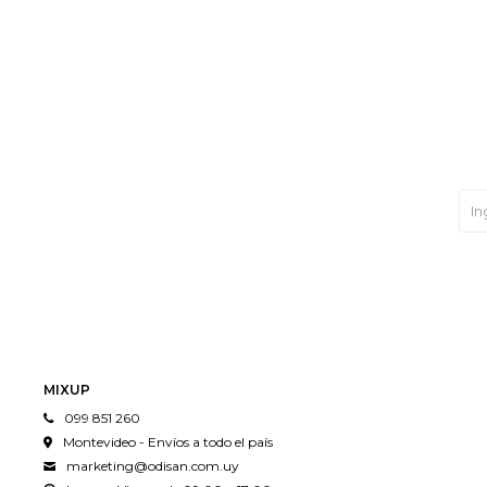
MIXUP
099 851 260
Montevideo - Envíos a todo el país
marketing@odisan.com.uy