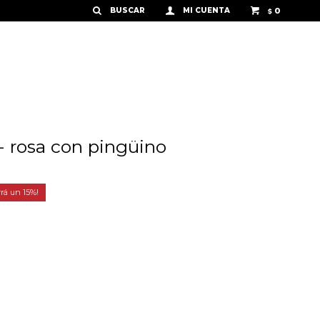
0
$
- rosa con pingüino
15