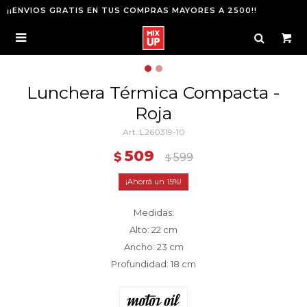
¡¡ENVIOS GRATIS EN TUS COMPRAS MAYORES A 2500!!

Lunchera Térmica Compacta -
Roja
L260319-10
509
$
599
$
15
Medidas:
Alto: 22 cm
Ancho: 23 cm
Profundidad: 18 cm