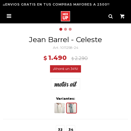
¡¡ENVIOS GRATIS EN TUS COMPRAS MAYORES A 2500!!

Jean Barrel - Celeste
1011258-24
1.490
$
2.290
$
34
Variantes:
32
34