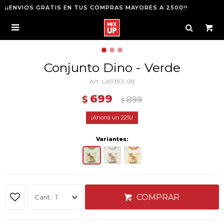
¡¡ENVIOS GRATIS EN TUS COMPRAS MAYORES A 2500!!

Conjunto Dino - Verde
LA9393-08
699
$
899
$
22
Variantes:
COMPRAR
1