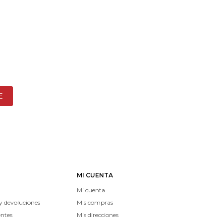
E
MI CUENTA
Mi cuenta
y devoluciones
Mis compras
entes
Mis direcciones