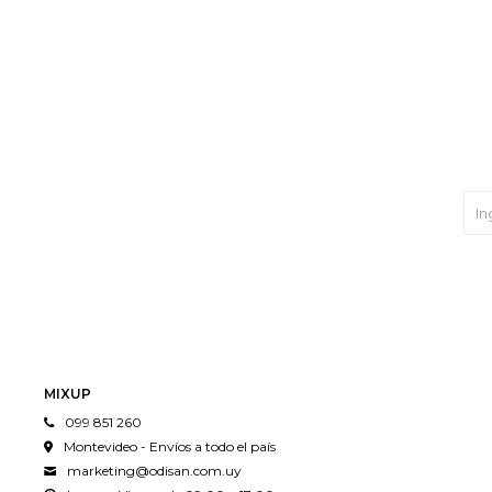
MIXUP
099 851 260
Montevideo - Envíos a todo el país
marketing@odisan.com.uy