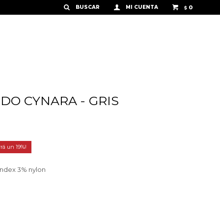
0
$
DO CYNARA - GRIS
19
andex 3% nylon