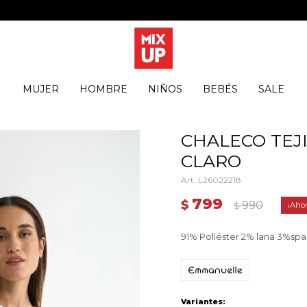
MUJER
HOMBRE
NIÑOS
BEBÉS
SALE
CHALECO TEJI
CLARO
L26022218
799
$
990
$
91% Poliéster 2% lana 3%sp
Variantes: