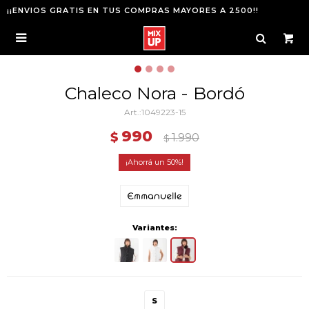
¡¡ENVIOS GRATIS EN TUS COMPRAS MAYORES A 2500!!

Chaleco Nora - Bordó
1049223-15
990
$
1.990
$
50
Variantes:
S