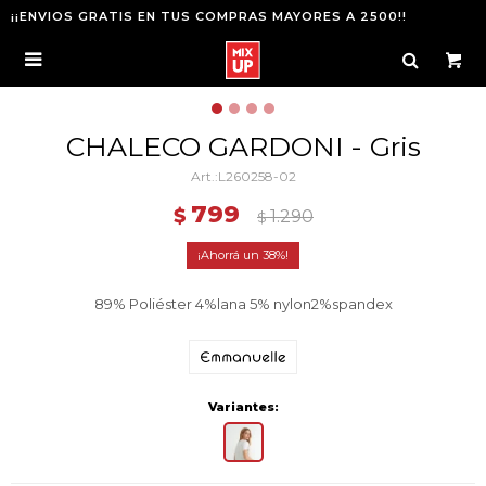
¡¡ENVIOS GRATIS EN TUS COMPRAS MAYORES A 2500!!

CHALECO GARDONI - Gris
L260258-02
799
$
1.290
$
38
89% Poliéster 4%lana 5% nylon2%spandex
Variantes: