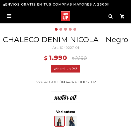
¡¡ENVIOS GRATIS EN TUS COMPRAS MAYORES A 2500!!

CHALECO DENIM NICOLA - Negro
1049227-01
1.990
$
2.190
$
9
56% ALGODÓN 44% POLIESTER
Variantes: