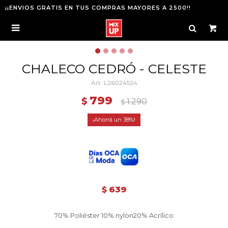
¡¡ENVIOS GRATIS EN TUS COMPRAS MAYORES A 2500!!

CHALECO CEDRÓ - CELESTE
L26024524
799
$
1.290
$
38
639
$
70% Poliéster 10% nylon20% Acrílico