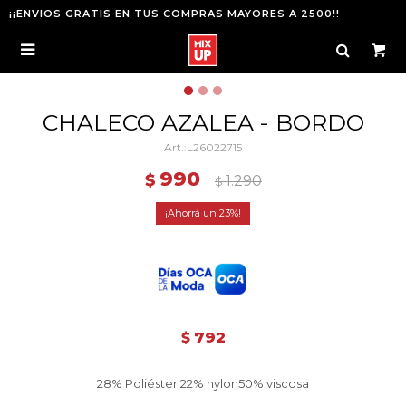
¡¡ENVIOS GRATIS EN TUS COMPRAS MAYORES A 2500!!

CHALECO AZALEA - BORDO
L26022715
990
$
1.290
$
23
792
$
28% Poliéster 22% nylon50% viscosa