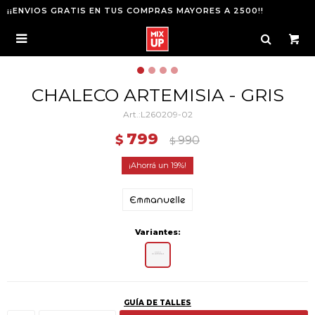
¡¡ENVIOS GRATIS EN TUS COMPRAS MAYORES A 2500!!

CHALECO ARTEMISIA - GRIS
L260209-02
799
$
990
$
19
Variantes:
GUÍA DE TALLES