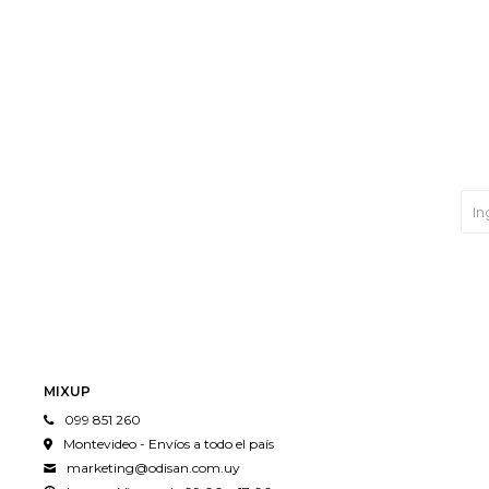
MIXUP
099 851 260
Montevideo - Envíos a todo el país
marketing@odisan.com.uy