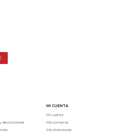
E
MI CUENTA
Mi cuenta
y devoluciones
Mis compras
entes
Mis direcciones