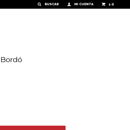
0
$
- Bordó