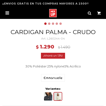
¡¡ENVIOS GRATIS EN TUS COMPRAS MAYORES A 2500!!

CARDIGAN PALMA - CRUDO
L260244-04
1.290
$
1.490
$
13
30% Poliéster 25% nylon45% Acrílico
Variantes: