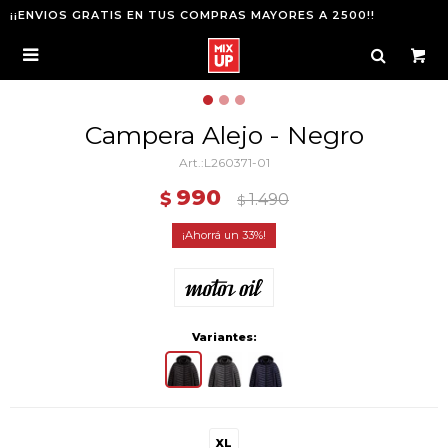
¡¡ENVIOS GRATIS EN TUS COMPRAS MAYORES A 2500!!

Campera Alejo - Negro
L260371-01
990
$
1.490
$
33
Variantes:
XL