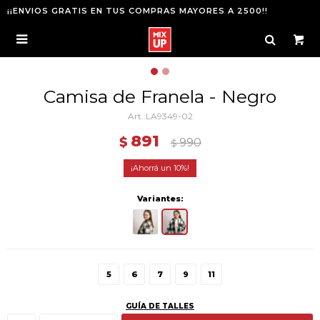
¡¡ENVIOS GRATIS EN TUS COMPRAS MAYORES A 2500!!

Camisa de Franela - Negro
LA9349-02
891
$
990
$
10
Variantes:
5
6
7
9
11
GUÍA DE TALLES