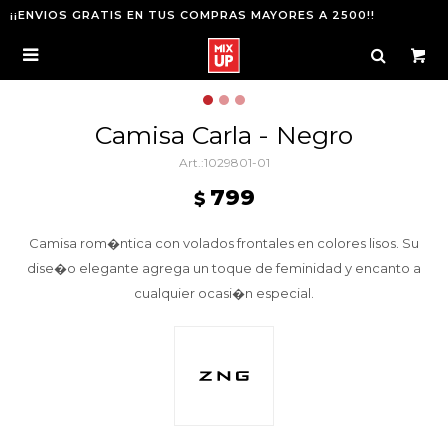
¡¡ENVIOS GRATIS EN TUS COMPRAS MAYORES A 2500!!

Camisa Carla - Negro
1029801-01
799
$
Camisa rom�ntica con volados frontales en colores lisos. Su
dise�o elegante agrega un toque de feminidad y encanto a
cualquier ocasi�n especial.