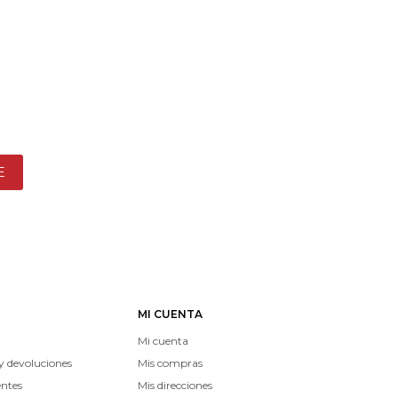
E
MI CUENTA
Mi cuenta
y devoluciones
Mis compras
entes
Mis direcciones