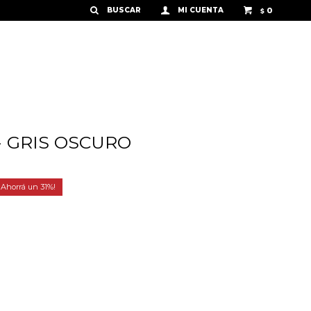
0
$
- GRIS OSCURO
31