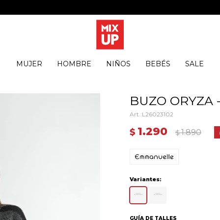
MUJER
HOMBRE
NIÑOS
BEBÉS
SALE
BUZO ORYZA 
L26023102
1.290
$
1.890
$
Variantes:
GUÍA DE TALLES