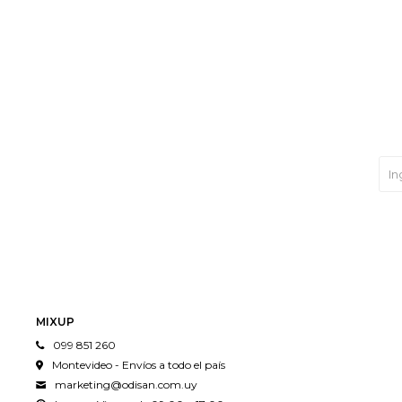
MIXUP
099 851 260
Montevideo - Envíos a todo el país
marketing@odisan.com.uy